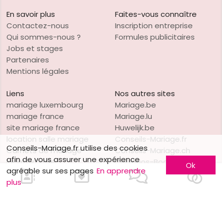
En savoir plus
Faites-vous connaître
Contactez-nous
Inscription entreprise
Qui sommes-nous ?
Formules publicitaires
Jobs et stages
Partenaires
Mentions légales
Liens
Nos autres sites
mariage luxembourg
Mariage.be
mariage france
Mariage.lu
site mariage france
Huwelijk.be
location salle mariage
Conseils-Mariage.fr
Conseils-Mariage.fr utilise des cookies
Carnets de mariage
Conseils-Mariage.ch
afin de vous assurer une expérience
location salle
Consejos-Boda.es
Ok
agréable sur ses pages
En apprendre
voiture de cérémonie
CeremonyGuide.com
plus
robes de mariée
vins