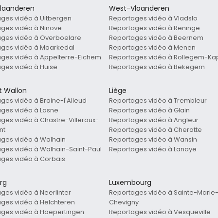
laanderen
West-Vlaanderen
ges vidéo à Uitbergen
Reportages vidéo à Vladslo
ges vidéo à Ninove
Reportages vidéo à Reninge
ges vidéo à Overboelare
Reportages vidéo à Beernem
ges vidéo à Maarkedal
Reportages vidéo à Menen
ges vidéo à Appelterre-Eichem
Reportages vidéo à Rollegem-Ka
ges vidéo à Huise
Reportages vidéo à Bekegem
t Wallon
Liège
ges vidéo à Braine-l'Alleud
Reportages vidéo à Trembleur
ges vidéo à Lasne
Reportages vidéo à Glain
ges vidéo à Chastre-Villeroux-
Reportages vidéo à Angleur
nt
Reportages vidéo à Cheratte
ges vidéo à Walhain
Reportages vidéo à Wansin
ges vidéo à Walhain-Saint-Paul
Reportages vidéo à Lanaye
ges vidéo à Corbais
rg
Luxembourg
ges vidéo à Neerlinter
Reportages vidéo à Sainte-Marie
ges vidéo à Helchteren
Chevigny
ges vidéo à Hoepertingen
Reportages vidéo à Vesqueville