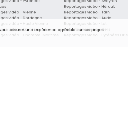
ges vidéo - Pyrénées
Reportages vidéo - Aveyron
ques
Reportages vidéo - Hérault
ges vidéo - Vienne
Reportages vidéo - Tarn
ages vidéo - Dordogne
Reportages vidéo - Aude
ges vidéo - Haute Vienne
Reportages vidéo - Lot
ges vidéo - Corrèze
Reportages vidéo - Gers
e vous assurer une expérience agréable sur ses pages
ges vidéo - Charente-Maritime
Reportages vidéo - Pyrénées Orie
-vous connaître
Liens
tion entreprise
mariage luxembourg
s publicitaires
mariage france