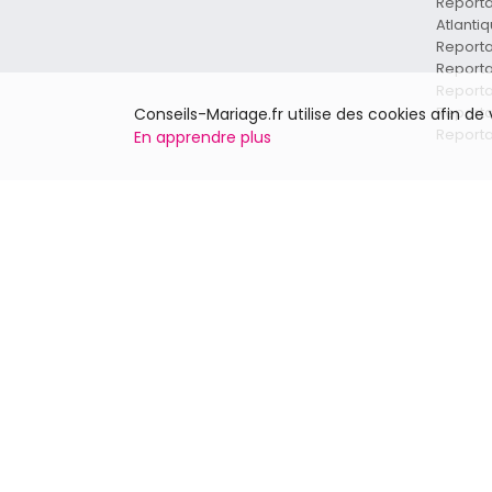
Reporta
Atlanti
Reporta
Report
Reporta
Reporta
Conseils-Mariage.fr utilise des cookies afin d
Reporta
En apprendre plus
Provence-Alpes-Côte d'Azur
Reportages vidéo - Vaucluse
Reportages vidéo - Bouches-du-Rhône
Reportages vidéo - Hautes-Alpes
Reportages vidéo - Alpes Maritimes
Reportages vidéo - Var
Reportages vidéo - Alpes-de-Haute-
Provence
En savoir plus
Faites
Contactez-nous
Inscrip
Qui sommes-nous ?
Formule