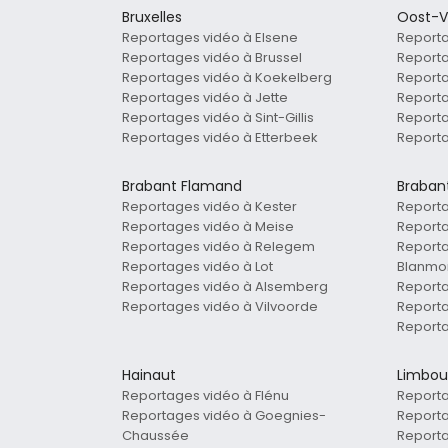
Bruxelles
Oost-V
Reportages vidéo à Elsene
Reporta
Reportages vidéo à Brussel
Reporta
Reportages vidéo à Koekelberg
Reporta
Reportages vidéo à Jette
Reporta
Reportages vidéo à Sint-Gillis
Reporta
Reportages vidéo à Etterbeek
Reporta
Brabant Flamand
Braban
Reportages vidéo à Kester
Reporta
Reportages vidéo à Meise
Reporta
Reportages vidéo à Relegem
Reporta
Reportages vidéo à Lot
Blanmo
Reportages vidéo à Alsemberg
Reporta
Reportages vidéo à Vilvoorde
Reporta
Reporta
Hainaut
Limbou
Reportages vidéo à Flénu
Reporta
Reportages vidéo à Goegnies-
Reporta
Chaussée
Reporta