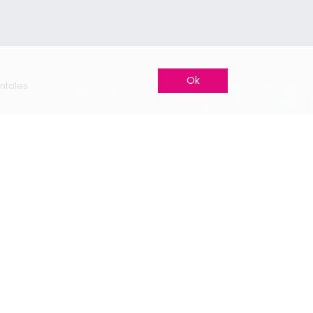
Ok
ntales
Nos autres sites
Mariage.be
Mariage.lu