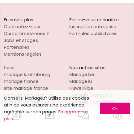
En savoir plus
Faites-vous connaître
Contactez-nous
Inscription entreprise
Qui sommes-nous ?
Formules publicitaires
Jobs et stages
Partenaires
Mentions légales
Liens
Nos autres sites
mariage luxembourg
Mariage.be
mariage france
Mariage.lu
site mariage france
Huwelijk.be
location salle mariage
Conseils-Mariage.fr
Conseils-Mariage.fr utilise des cookies
Carnets de mariage
Conseils-Mariage.ch
afin de vous assurer une expérience
Ok
location salle
Consejos-Boda.es
agréable sur ses pages
En apprendre
voiture de cérémonie
CeremonyGuide.com
plus
robes de mariée
vins