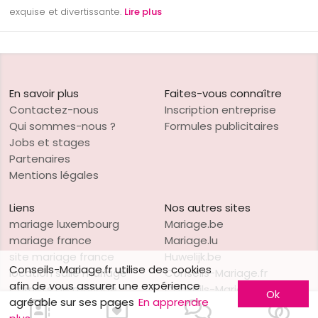
exquise et divertissante.
Lire plus
En savoir plus
Faites-vous connaître
Contactez-nous
Inscription entreprise
Qui sommes-nous ?
Formules publicitaires
Jobs et stages
Partenaires
Mentions légales
Liens
Nos autres sites
mariage luxembourg
Mariage.be
mariage france
Mariage.lu
site mariage france
Huwelijk.be
Conseils-Mariage.fr utilise des cookies
location salle mariage
Conseils-Mariage.fr
afin de vous assurer une expérience
Carnets de mariage
Conseils-Mariage.ch
Ok
agréable sur ses pages
En apprendre
location salle
Consejos-Boda.es