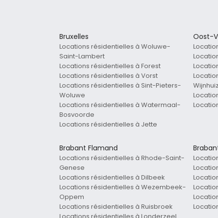
Bruxelles
Oost-V
Locations résidentielles à Woluwe-
Locatio
Saint-Lambert
Locatio
Locations résidentielles à Forest
Locatio
Locations résidentielles à Vorst
Locatio
Locations résidentielles à Sint-Pieters-
Wijnhui
Woluwe
Locatio
Locations résidentielles à Watermaal-
Locatio
Bosvoorde
Locations résidentielles à Jette
Brabant Flamand
Braban
Locations résidentielles à Rhode-Saint-
Locatio
Genese
Location
Locations résidentielles à Dilbeek
Location
Locations résidentielles à Wezembeek-
Locatio
Oppem
Location
Locations résidentielles à Ruisbroek
Locatio
Locations résidentielles à Londerzeel