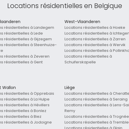
Locations résidentielles en Belgique
laanderen
West-Vlaanderen
ns résidentielles à Landegem
Locations résidentielles à Hoeke
ns résidentielles à Lede
Locations résidentielles à Ichteg
ns résidentielles à Gijzegem
Locations résidentielles à Zarren
ns résidentielles à Steenhuize-
Locations résidentielles à Wervik
ze
Locations résidentielles à Pollinkh
ns résidentielles à Zeveren
Locations résidentielles à
ns résidentielles à Gent
Schuiferskapelle
t Wallon
Liège
ns résidentielles à Opprebais
Locations résidentielles à Cheratt
s résidentielles à La Hulpe
Locations résidentielles à Seraing
s résidentielles à Hévillers
Locations résidentielles à Lens-Sai
ns résidentielles à Bonlez
Remy
s résidentielles à Biez
Locations résidentielles à Trognée
ns résidentielles à Jodoigne
Locations résidentielles à Tremble
Locations résidentielles à Glain