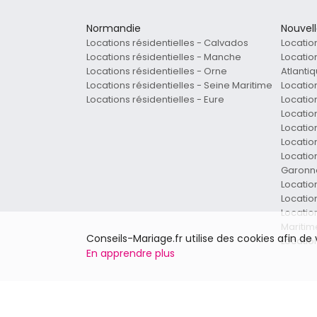
Normandie
Nouvel
Locations résidentielles - Calvados
Locatio
Locations résidentielles - Manche
Locatio
Locations résidentielles - Orne
Atlanti
Locations résidentielles - Seine Maritime
Locatio
Locations résidentielles - Eure
Locatio
Locatio
Locatio
Locatio
Location
Garonn
Locatio
Locatio
Locatio
Maritim
Conseils-Mariage.fr utilise des cookies afin d
Locatio
En apprendre plus
Provence-Alpes-Côte d'Azur