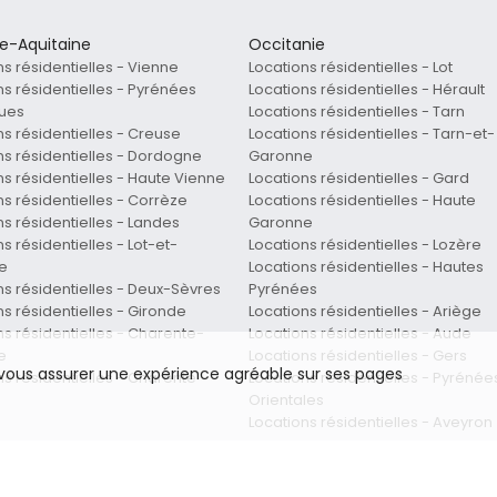
le-Aquitaine
Occitanie
ns résidentielles - Vienne
Locations résidentielles - Lot
ns résidentielles - Pyrénées
Locations résidentielles - Hérault
ques
Locations résidentielles - Tarn
ns résidentielles - Creuse
Locations résidentielles - Tarn-et-
ns résidentielles - Dordogne
Garonne
ns résidentielles - Haute Vienne
Locations résidentielles - Gard
ns résidentielles - Corrèze
Locations résidentielles - Haute
ns résidentielles - Landes
Garonne
s résidentielles - Lot-et-
Locations résidentielles - Lozère
e
Locations résidentielles - Hautes
ns résidentielles - Deux-Sèvres
Pyrénées
ns résidentielles - Gironde
Locations résidentielles - Ariège
ns résidentielles - Charente-
Locations résidentielles - Aude
e
Locations résidentielles - Gers
e vous assurer une expérience agréable sur ses pages
ns résidentielles - Charente
Locations résidentielles - Pyrénée
Orientales
Locations résidentielles - Aveyron