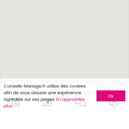
Conseils-Mariage.fr utilise des cookies
afin de vous assurer une expérience
Ok
agréable sur ses pages
En apprendre
plus
En savoir plus
Faites-vous connaître
Contactez-nous
Inscription entreprise
Qui sommes-nous ?
Formules publicitaires
Jobs et stages