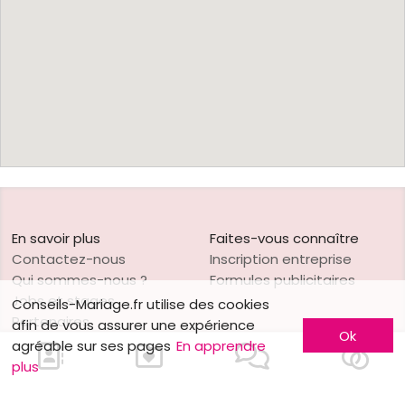
En savoir plus
Faites-vous connaître
Contactez-nous
Inscription entreprise
Qui sommes-nous ?
Formules publicitaires
Jobs et stages
Conseils-Mariage.fr utilise des cookies
Partenaires
afin de vous assurer une expérience
Ok
Mentions légales
agréable sur ses pages
En apprendre
plus
Liens
Nos autres sites
mariage luxembourg
Mariage.be