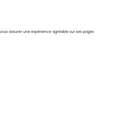
e vous assurer une expérience agréable sur ses pages
-vous connaître
Liens
tion entreprise
mariage luxembourg